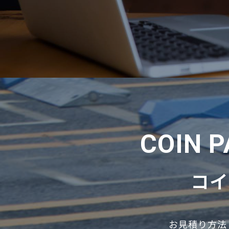
COIN 
コ
お見積り方