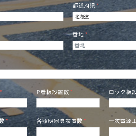
都道府県
番地
数
P看板設置数
ロック板
置数
各照明器具設置数
一次電源